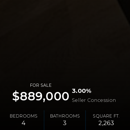
FOR SALE
3.00%
$889,000
Seller Concession
BEDROOMS
BATHROOMS
SQUARE FT.
4
3
2,263