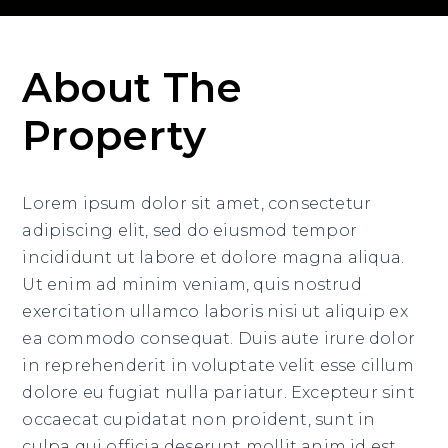
About The
Property
Lorem ipsum dolor sit amet, consectetur
adipiscing elit, sed do eiusmod tempor
incididunt ut labore et dolore magna aliqua.
Ut enim ad minim veniam, quis nostrud
exercitation ullamco laboris nisi ut aliquip ex
ea commodo consequat. Duis aute irure dolor
in reprehenderit in voluptate velit esse cillum
dolore eu fugiat nulla pariatur. Excepteur sint
occaecat cupidatat non proident, sunt in
culpa qui officia deserunt mollit anim id est